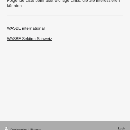
Folgende Liste beinhaltet wichtige Links, die Sie interessieren
könnten.
WASBE international
WASBE Sektion Schweiz
Login
Druckversion
|
Sitemap