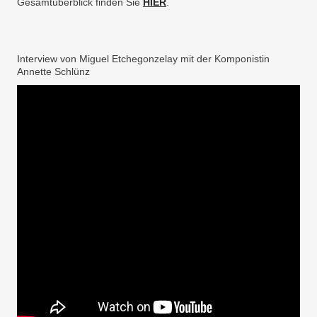
Gesamtüberblick finden Sie
HIER
.
Interview von Miguel Etchegonzelay mit der Komponistin
Annette Schlünz